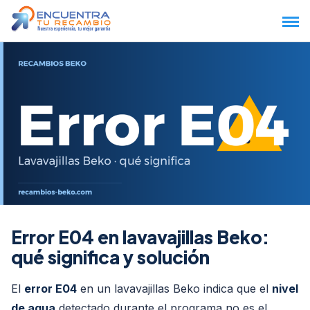
Saltar
al
contenido
Error E04 en lavavajillas Beko:
qué significa y solución
El
error E04
en un lavavajillas Beko indica que el
nivel
de agua
detectado durante el programa no es el