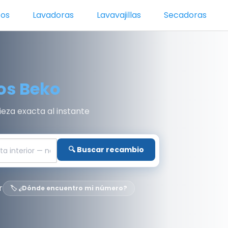
cos
Lavadoras
Lavavajillas
Secadoras
os Beko
za exacta al instante
🔍 Buscar recambio
r
🏷️ ¿Dónde encuentro mi número?