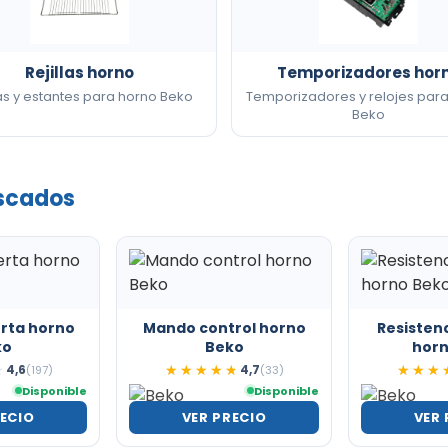
Rejillas horno
Temporizadores hor
las y estantes para horno Beko
Temporizadores y relojes par
Beko
scados
erta horno
Mando control horno
Resisten
ko
Beko
horn
4,6
4,7
★
★
(197)
★★★★★
★★★★★
(33)
★★★
★★★
Disponible
Disponible
RECIO
VER PRECIO
VER 