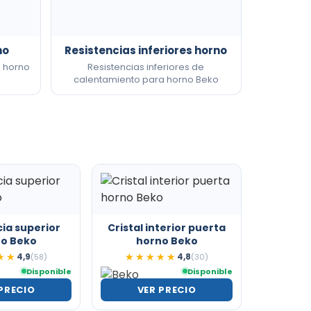
no
Resistencias inferiores horno
a horno
Resistencias inferiores de
calentamiento para horno Beko
cia superior
Cristal interior puerta
o Beko
horno Beko
4,9
4,8
★★
★★
(58)
★★★★★
★★★★★
(30)
Disponible
Disponible
PRECIO
VER PRECIO