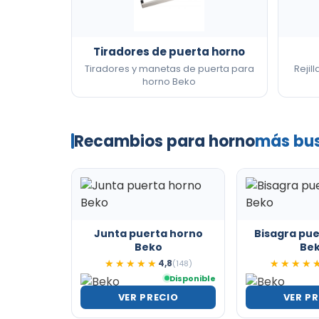
Tiradores de puerta horno
Tiradores y manetas de puerta para
Rejil
horno Beko
Recambios para horno
más bu
Junta puerta horno
Bisagra pu
Beko
Be
4,8
★★★★★
★★★★★
(148)
★★★★
★★★★
Disponible
VER PRECIO
VER P