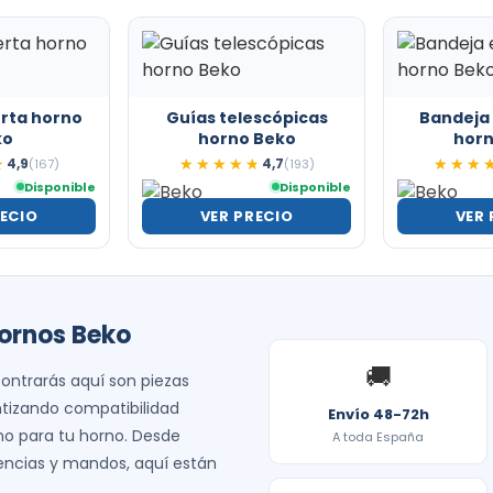
erta horno
Guías telescópicas
Bandeja
ko
horno Beko
horn
4,9
4,7
★
★
(167)
★★★★★
★★★★★
(193)
★★★
★★★
Disponible
Disponible
RECIO
VER PRECIO
VER 
ornos Beko
🚚
ontrarás aquí son piezas
ntizando compatibilidad
Envío 48-72h
mo para tu horno. Desde
A toda España
tencias y mandos, aquí están