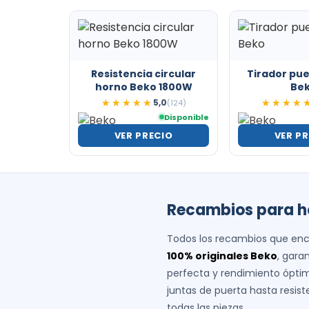
Resistencia circular
Tirador pu
horno Beko 1800W
Be
5,0
★★★★★
★★★★★
(124)
★★★★
★★★★
Disponible
VER PRECIO
VER P
Recambios para
h
Todos los recambios que enc
100% originales Beko
, gara
perfecta y rendimiento ópti
juntas de puerta hasta resis
todas las piezas.