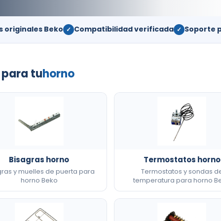
 originales Beko
Compatibilidad verificada
Soporte 
✓
✓
 para tu
horno
Bisagras horno
Termostatos horno
gras y muelles de puerta para
Termostatos y sondas d
horno Beko
temperatura para horno B