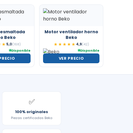
 esmaltada
Motor ventilador horno
o Beko
Beko
5,0
4,9
★★
★★
(168)
★★★★★
★★★★★
(42)
Disponible
Disponible
PRECIO
VER PRECIO
✅
100% originales
Piezas certificadas Beko