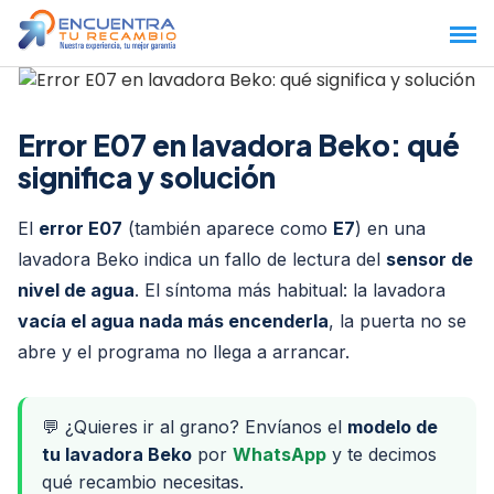
Saltar
al
contenido
Error E07 en lavadora Beko: qué
significa y solución
El
error E07
(también aparece como
E7
) en una
lavadora Beko indica un fallo de lectura del
sensor de
nivel de agua
. El síntoma más habitual: la lavadora
vacía el agua nada más encenderla
, la puerta no se
abre y el programa no llega a arrancar.
💬 ¿Quieres ir al grano? Envíanos el
modelo de
tu lavadora Beko
por
WhatsApp
y te decimos
qué recambio necesitas.