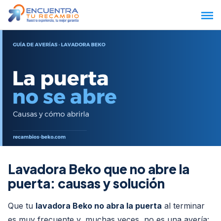
Saltar
al
contenido
Lavadora Beko que no abre la
puerta: causas y solución
Que tu
lavadora Beko no abra la puerta
al terminar
es muy frecuente y, muchas veces, no es una avería: