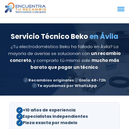
Saltar
al
contenido
Servicio Técnico Beko
en Ávila
¿Tu electrodoméstico Beko ha fallado en Ávila? La
mayoría de averías se solucionan con
un recambio
concreto
, y comprarlo tú mismo sale
mucho más
barato que pagar un técnico
.
Recambios originales
Envío 48-72h
✓
✓
Te ayudamos por WhatsApp
✓
+10 años de experiencia
✓
Especialistas independientes
✓
Pieza exacta por modelo
✓