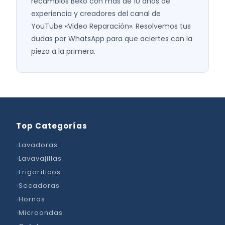
recambios Beko con más de 10 años de
experiencia y creadores del canal de
YouTube «Video Reparación». Resolvemos tus
dudas por WhatsApp para que aciertes con la
pieza a la primera.
Top Categorías
Lavadoras
Lavavajillas
Frigoríficos
Secadoras
Hornos
Microondas