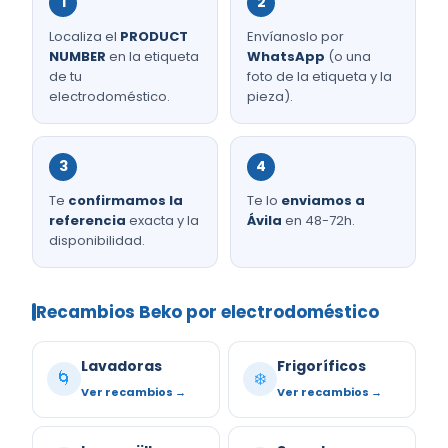
1
2
Localiza el
PRODUCT
Envíanoslo por
NUMBER
en la etiqueta
WhatsApp
(o una
de tu
foto de la etiqueta y la
electrodoméstico.
pieza).
3
4
Te
confirmamos la
Te lo
enviamos a
referencia
exacta y la
Ávila
en 48-72h.
disponibilidad.
Recambios Beko por electrodoméstico
Lavadoras
Frigoríficos
🌀
❄️
Ver recambios →
Ver recambios →