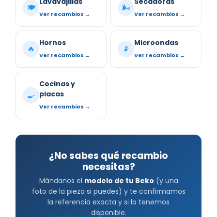
Lavavajillas
Secadoras
🍽️
🌬️
Ver recambios →
Ver recambios →
Hornos
Microondas
🔥
📡
Ver recambios →
Ver recambios →
Cocinas y
placas
🍳
Ver recambios →
¿No sabes qué recambio
necesitas?
Mándanos el
modelo de tu Beko
(y una
foto de la pieza si puedes) y te confirmamos
la referencia exacta y si la tenemos
disponible.