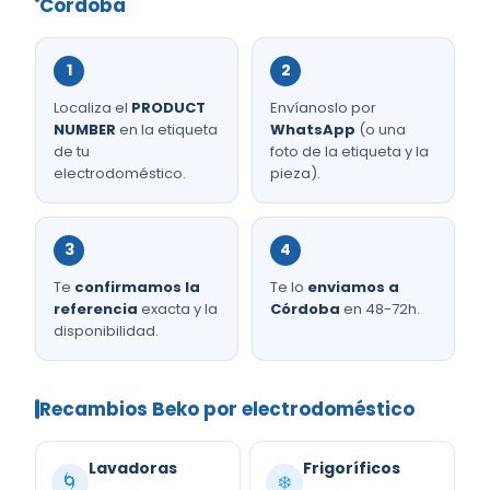
Córdoba
1
2
Localiza el
PRODUCT
Envíanoslo por
NUMBER
en la etiqueta
WhatsApp
(o una
de tu
foto de la etiqueta y la
electrodoméstico.
pieza).
3
4
Te
confirmamos la
Te lo
enviamos a
referencia
exacta y la
Córdoba
en 48-72h.
disponibilidad.
Recambios Beko por electrodoméstico
Lavadoras
Frigoríficos
🌀
❄️