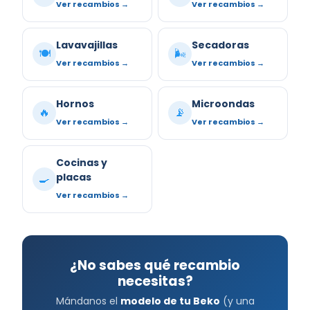
Ver recambios →
Ver recambios →
Lavavajillas
Secadoras
🍽️
🌬️
Ver recambios →
Ver recambios →
Hornos
Microondas
🔥
📡
Ver recambios →
Ver recambios →
Cocinas y
placas
🍳
Ver recambios →
¿No sabes qué recambio
necesitas?
Mándanos el
modelo de tu Beko
(y una