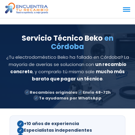
Saltar
al
contenido
Servicio Técnico Beko
en
Córdoba
¿Tu electrodoméstico Beko ha fallado en Córdoba? La
mayoría de averías se solucionan con
un recambio
concreto
, y comprarlo tú mismo sale
mucho más
barato que pagar un técnico
.
Recambios originales
Envío 48-72h
✓
✓
Te ayudamos por WhatsApp
✓
+10 años de experiencia
✓
Especialistas independientes
✓