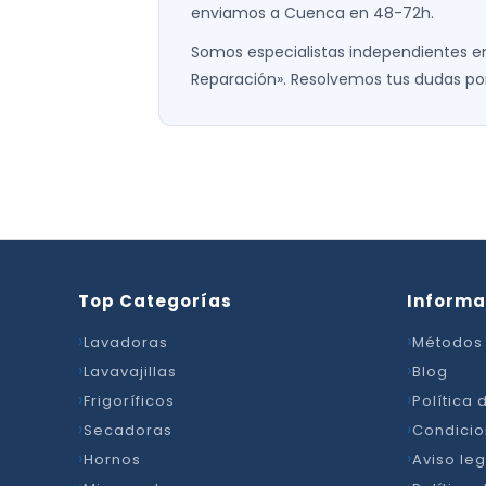
enviamos a Cuenca en 48-72h.
Somos especialistas independientes e
Reparación». Resolvemos tus dudas por
Top Categorías
Informa
Lavadoras
Métodos
Lavavajillas
Blog
Frigoríficos
Política
Secadoras
Condicio
Hornos
Aviso leg