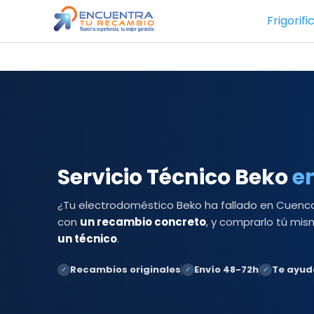
Saltar
Frigorifi
al
contenido
Servicio Técnico Beko
e
¿Tu electrodoméstico Beko ha fallado en Cuenca
con
un recambio concreto
, y comprarlo tú mi
un técnico
.
Recambios originales
Envío 48-72h
Te ayu
✓
✓
✓