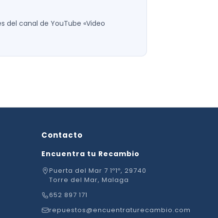
es del canal de YouTube «Video
Contacto
Encuentra tu Recambio
Puerta del Mar 7 1º1º, 29740
Torre del Mar, Malaga
652 897 171
repuestos@encuentraturecambio.com