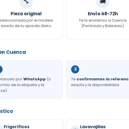
🔧
🚚
Pieza original
Envío 48-72h
Seleccionada por el modelo
Te lo enviamos a Cuenca
exacto de tu aparato Beko.
(Península y Baleares).
 en Cuenca
3
víanoslo por
WhatsApp
(o
Te
confirmamos la referenc
 foto de la etiqueta y la
exacta y la disponibilidad.
eza).
stico
Frigoríficos
Lavavajillas