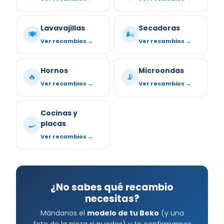
Lavavajillas
Secadoras
🍽️
🌬️
Ver recambios →
Ver recambios →
Hornos
Microondas
🔥
📡
Ver recambios →
Ver recambios →
Cocinas y
placas
🍳
Ver recambios →
¿No sabes qué recambio
necesitas?
Mándanos el
modelo de tu Beko
(y una
foto de la pieza si puedes) y te confirmamos