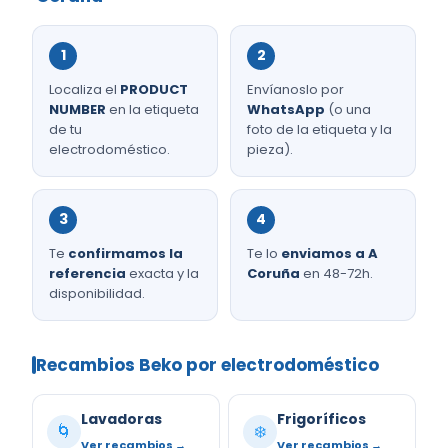
1
2
Localiza el
PRODUCT
Envíanoslo por
NUMBER
en la etiqueta
WhatsApp
(o una
de tu
foto de la etiqueta y la
electrodoméstico.
pieza).
3
4
Te
confirmamos la
Te lo
enviamos a A
referencia
exacta y la
Coruña
en 48-72h.
disponibilidad.
Recambios Beko por electrodoméstico
Lavadoras
Frigoríficos
🌀
❄️
Ver recambios →
Ver recambios →