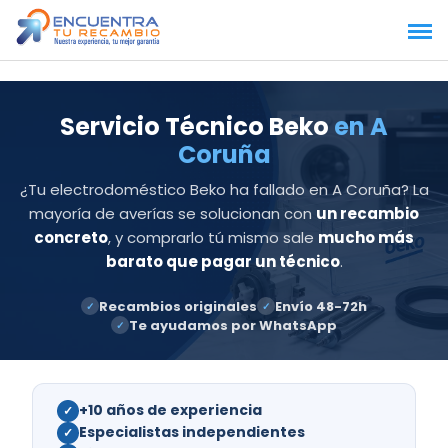
Saltar
al
contenido
Servicio Técnico Beko
en A
Coruña
¿Tu electrodoméstico Beko ha fallado en A Coruña? La
mayoría de averías se solucionan con
un recambio
concreto
, y comprarlo tú mismo sale
mucho más
barato que pagar un técnico
.
Recambios originales
Envío 48-72h
✓
✓
Te ayudamos por WhatsApp
✓
+10 años de experiencia
✓
Especialistas independientes
✓