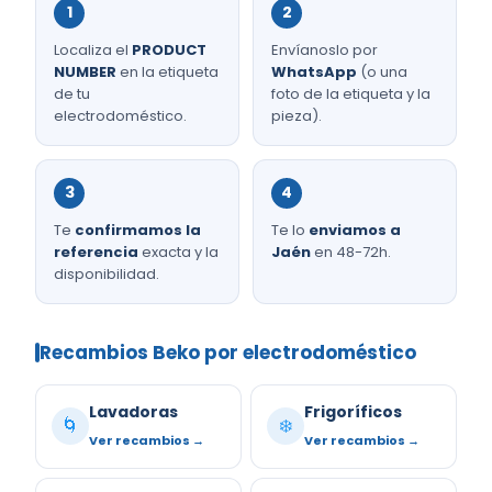
1
2
Localiza el
PRODUCT
Envíanoslo por
NUMBER
en la etiqueta
WhatsApp
(o una
de tu
foto de la etiqueta y la
electrodoméstico.
pieza).
3
4
Te
confirmamos la
Te lo
enviamos a
referencia
exacta y la
Jaén
en 48-72h.
disponibilidad.
Recambios Beko por electrodoméstico
Lavadoras
Frigoríficos
🌀
❄️
Ver recambios →
Ver recambios →