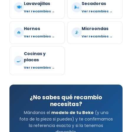
Lavavajillas
Secadoras
🍽️
🌬️
Ver recambios →
Ver recambios →
Hornos
Microondas
🔥
📡
Ver recambios →
Ver recambios →
Cocinas y
placas
🍳
Ver recambios →
¿No sabes qué recambio
necesitas?
Mándanos el
modelo de tu Beko
(y una
foto de la pieza si puedes) y te confirmamos
la referencia exacta y si la tenemos
disponible.