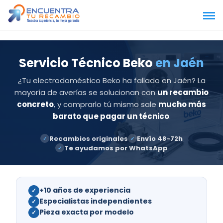
Saltar
al
contenido
Servicio Técnico Beko
en Jaén
¿Tu electrodoméstico Beko ha fallado en Jaén? La
mayoría de averías se solucionan con
un recambio
concreto
, y comprarlo tú mismo sale
mucho más
barato que pagar un técnico
.
Recambios originales
Envío 48-72h
✓
✓
Te ayudamos por WhatsApp
✓
+10 años de experiencia
✓
Especialistas independientes
✓
Pieza exacta por modelo
✓