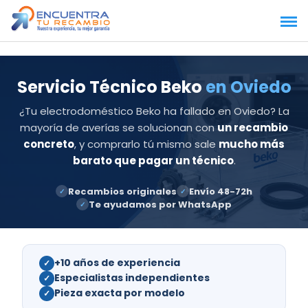
Saltar
al
contenido
Servicio Técnico Beko
en Oviedo
¿Tu electrodoméstico Beko ha fallado en Oviedo? La
mayoría de averías se solucionan con
un recambio
concreto
, y comprarlo tú mismo sale
mucho más
barato que pagar un técnico
.
Recambios originales
Envío 48-72h
✓
✓
Te ayudamos por WhatsApp
✓
+10 años de experiencia
✓
Especialistas independientes
✓
Pieza exacta por modelo
✓