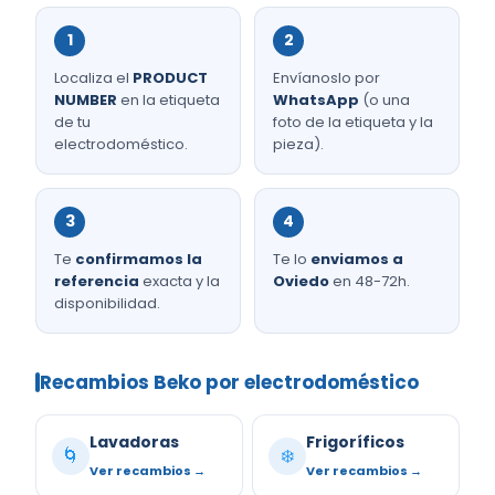
1
2
Localiza el
PRODUCT
Envíanoslo por
NUMBER
en la etiqueta
WhatsApp
(o una
de tu
foto de la etiqueta y la
electrodoméstico.
pieza).
3
4
Te
confirmamos la
Te lo
enviamos a
referencia
exacta y la
Oviedo
en 48-72h.
disponibilidad.
Recambios Beko por electrodoméstico
Lavadoras
Frigoríficos
🌀
❄️
Ver recambios →
Ver recambios →