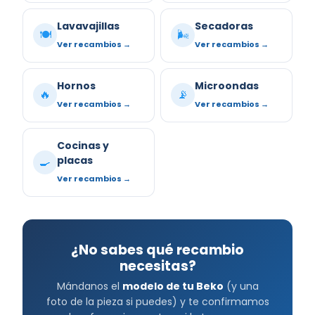
Lavavajillas
Secadoras
🍽️
🌬️
Ver recambios →
Ver recambios →
Hornos
Microondas
🔥
📡
Ver recambios →
Ver recambios →
Cocinas y
placas
🍳
Ver recambios →
¿No sabes qué recambio
necesitas?
Mándanos el
modelo de tu Beko
(y una
foto de la pieza si puedes) y te confirmamos