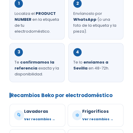
1
2
Localiza el
PRODUCT
Envíanoslo por
NUMBER
en la etiqueta
WhatsApp
(o una
de tu
foto de la etiqueta y la
electrodoméstico.
pieza).
3
4
Te
confirmamos la
Te lo
enviamos a
referencia
exacta y la
Sevilla
en 48-72h.
disponibilidad.
Recambios Beko por electrodoméstico
Lavadoras
Frigoríficos
🌀
❄️
Ver recambios →
Ver recambios →