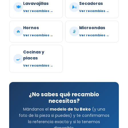
Lavavajillas
Secadoras
🍽️
🌬️
Ver recambios →
Ver recambios →
Hornos
Microondas
🔥
📡
Ver recambios →
Ver recambios →
Cocinas y
placas
🍳
Ver recambios →
¿No sabes qué recambio
necesitas?
Mándanos el
modelo de tu Beko
(y una
foto de la pieza si puedes) y te confirmamos
la referencia exacta y si la tenemos
disponible.