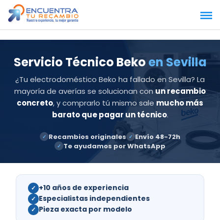
Saltar
al
contenido
Servicio Técnico Beko
en Sevilla
¿Tu electrodoméstico Beko ha fallado en Sevilla? La
mayoría de averías se solucionan con
un recambio
concreto
, y comprarlo tú mismo sale
mucho más
barato que pagar un técnico
.
Recambios originales
Envío 48-72h
✓
✓
Te ayudamos por WhatsApp
✓
+10 años de experiencia
✓
Especialistas independientes
✓
Pieza exacta por modelo
✓